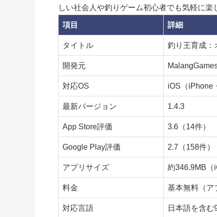
しい社会人や釣りゲーム初心者でも気軽に楽
項目
詳細
タイトル
釣り王育成：
開発元
MalangGames
対応OS
iOS（iPhone・
最新バージョン
1.4.3
App Store評価
3.6（14件）
Google Play評価
2.7（158件）
アプリサイズ
約346.9MB（
料金
基本無料（ア
対応言語
日本語を含む