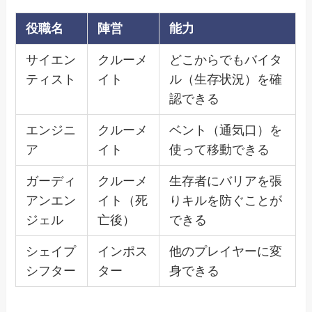
役職名
陣営
能力
サイエン
クルーメ
どこからでもバイタ
ティスト
イト
ル（生存状況）を確
認できる
エンジニ
クルーメ
ベント（通気口）を
ア
イト
使って移動できる
ガーディ
クルーメ
生存者にバリアを張
アンエン
イト（死
りキルを防ぐことが
ジェル
亡後）
できる
シェイプ
インポス
他のプレイヤーに変
シフター
ター
身できる