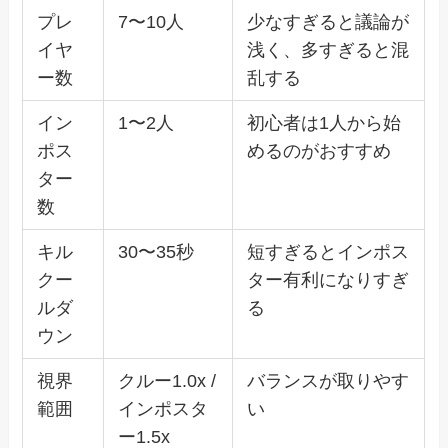
プレ
7〜10人
少なすぎると議論が
イヤ
浅く、多すぎると混
ー数
乱する
イン
1〜2人
初心者は1人から始
ポス
めるのがおすすめ
ター
数
キル
30〜35秒
短すぎるとインポス
クー
ター有利になりすぎ
ルダ
る
ウン
視界
クルー1.0x /
バランスが取りやす
範囲
インポスタ
い
ー1.5x