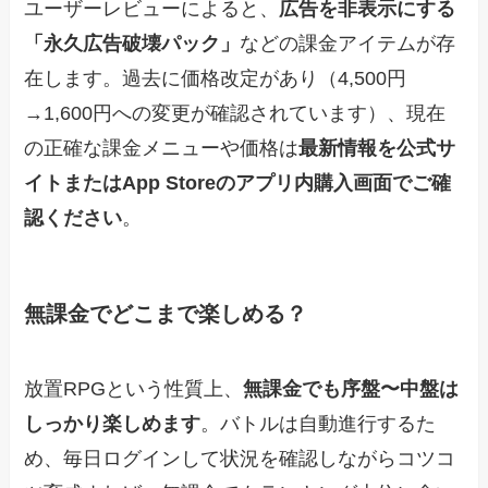
ユーザーレビューによると、
広告を非表示にする
「永久広告破壊パック」
などの課金アイテムが存
在します。過去に価格改定があり（4,500円
→1,600円への変更が確認されています）、現在
の正確な課金メニューや価格は
最新情報を公式サ
イトまたはApp Storeのアプリ内購入画面でご確
認ください
。
無課金でどこまで楽しめる？
放置RPGという性質上、
無課金でも序盤〜中盤は
しっかり楽しめます
。バトルは自動進行するた
め、毎日ログインして状況を確認しながらコツコ