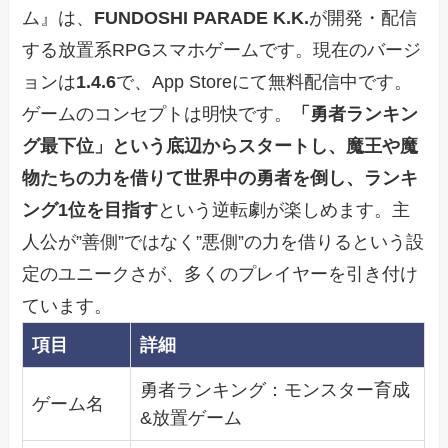
ム』は、
FUNDOSHI PARADE K.K.
が開発・配信
する放置系RPGスマホゲームです。現在のバージ
ョンは
1.4.6
で、App Storeにて無料配信中です。
ゲームのコンセプトは明快です。
「勇者ランキン
グ最下位」という底辺からスタートし、魔王や魔
物たちの力を借りて世界中の勇者を倒し、ランキ
ング1位を目指す
という逆転劇が楽しめます。主
人公が”善側”ではなく”悪側”の力を借りるという設
定のユニークさが、多くのプレイヤーを引き付け
ています。
項目
詳細
勇者ランキング：モンスター育成
ゲーム名
&放置ゲーム