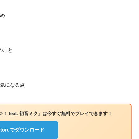
め
のこと
気になる点
！ feat. 初音ミク」は今すぐ無料でプレイできます！
 Storeでダウンロード