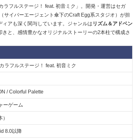
ラフルステージ！ feat. 初音ミク」。開発・運営はセガ
alette（サイバーエージェント傘下のCraft Egg系スタジオ）が担
ディアも深く関与しています。ジャンルは
リズム＆アドベン
叩きと、感情豊かなオリジナルストーリーの2本柱で構成さ
ラフルステージ！ feat. 初音ミク
 Colorful Palette
ャーゲーム
本）
oid 8.0以降