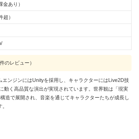
課金あり）
万件超）
p/
068件のレビュー）
エンジンにはUnityを採用し、キャラクターにはLive2D技
かに動く高品質な演出が実現されています。世界観は「現実
層構造で展開され、音楽を通じてキャラクターたちが成長し
す。