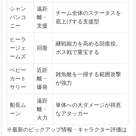
シャン
遠距
チーム全体のステータスを
パンコ
離・
底上げする支援型
ニー
支援
ヒーラ
継戦能力を高める回復役。
ージェ
回復
ボス戦で重宝する
ームズ
ベビー
近距
雑魚敵を一掃する範囲攻撃
カート
離・
が強力
サリー
爆発
遠距
船長ム
単体への大ダメージが得意
離・
ーン
なアタッカー
火力
※最新のピックアップ情報・キャラクター評価は