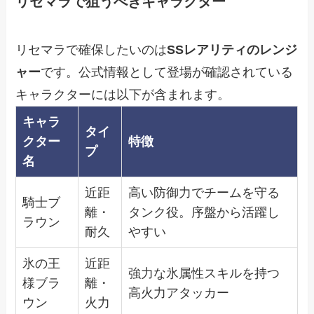
リセマラで狙うべきキャラクター
リセマラで確保したいのは
SSレアリティのレンジ
ャー
です。公式情報として登場が確認されている
キャラクターには以下が含まれます。
キャラ
タイ
クター
特徴
プ
名
近距
高い防御力でチームを守る
騎士ブ
離・
タンク役。序盤から活躍し
ラウン
耐久
やすい
氷の王
近距
強力な氷属性スキルを持つ
様ブラ
離・
高火力アタッカー
ウン
火力