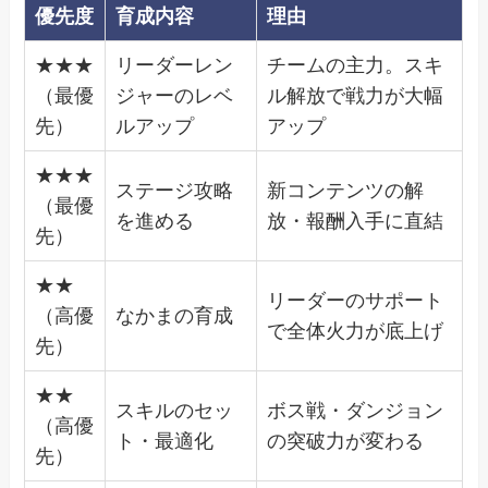
優先度
育成内容
理由
★★★
リーダーレン
チームの主力。スキ
（最優
ジャーのレベ
ル解放で戦力が大幅
先）
ルアップ
アップ
★★★
ステージ攻略
新コンテンツの解
（最優
を進める
放・報酬入手に直結
先）
★★
リーダーのサポート
（高優
なかまの育成
で全体火力が底上げ
先）
★★
スキルのセッ
ボス戦・ダンジョン
（高優
ト・最適化
の突破力が変わる
先）