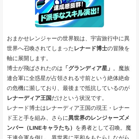
おまかせレンジャーの世界観は、宇宙旅行中に異
世界へ召喚されてしまった
レナード博士
の冒険を
軸に展開します。
博士が飛ばされたのは
「グランディア星」
。魔族
連合軍に全惑星が占領される寸前という絶体絶命
の危機に瀕しており、最後まで抵抗しているのが
レナーディア王国
だけという状況です。
レナード博士はレナーディア王国の現王・レナー
ド王と手を組み、さらに
異世界のレンジャーズメ
ンバー（LINEキャラたち）
を勇者として召喚。魔
王連合軍を倒し、異世界に平和をもたらしながら