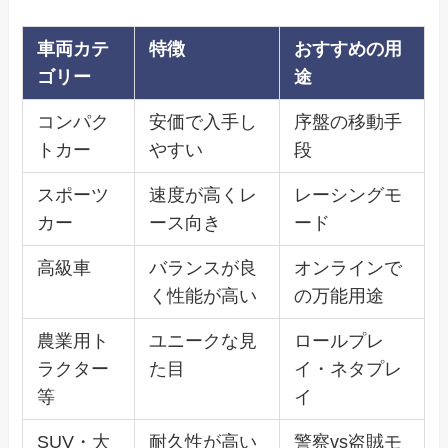
車両カテ
特徴
おすすめの用
ゴリー
途
コンパク
安価で入手し
序盤の移動手
トカー
やすい
段
スポーツ
速度が高くレ
レーシングモ
カー
ース向き
ード
高級車
バランスが良
オンラインで
く性能が高い
の万能用途
農業用ト
ユニークな見
ロールプレ
ラクター
た目
イ・ネタプレ
等
イ
SUV・大
耐久性が高い
警察vs盗賊モ