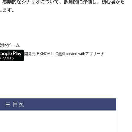
、感動的なシナリオについて、多角的に評価し、初心者から
します。
恋愛ゲーム
開発元:
EXNOA LLC
無料
posted with
アプリーチ
目次