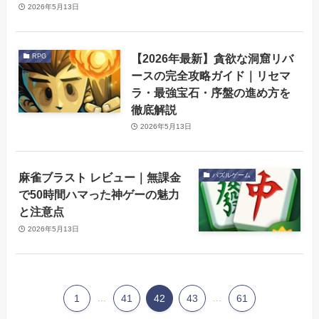
2026年5月13日
【2026年最新】貪欲な洞窟リバ
RPG
ースの完全攻略ガイド｜リセマ
ラ・最強宝石・序盤の進め方を
徹底解説
2026年5月13日
麻雀ブラスト レビュー｜無課金
パズルゲーム
で50時間ハマった神ゲーの魅力
と注意点
2026年5月13日
1
...
41
42
43
...
61