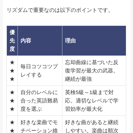
リズダムで重要なのは以下のポイントです。
優
先
内容
理由
度
★
忘却曲線に基づいた反
毎日コツコツプ
★
復学習が最大の武器。
レイする
★
継続が最強
★
自分のレベルに
英検5級～1級まで対
★
合った英語難易
応。適切なレベルで学
★
度を選ぶ
習効率が最大化
★
好きな楽曲でモ
好きな曲があると継続
★
チベーション維
しやすい。楽曲は順次