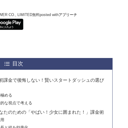
！
ER CO., LIMITED
無料
posted with
アプリーチ
目次
」初課金で後悔しない！賢いスタートダッシュの選び
見極める
長期的な視点で考える
あなたのための「やばい！少女に囲まれた！」課金術
利用
で成長と絆を効率化