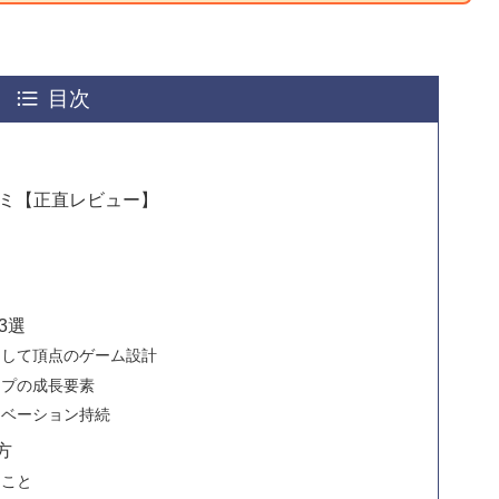
目次
価・口コミ【正直レビュー】
徴3選
にして頂点のゲーム設計
ップの成長要素
チベーション持続
方
きこと