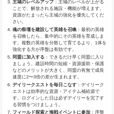
主城のレベルアップ
：主城のレベルが上がる
ことで、解放される施設・機能が増えます。
資源がたまったら主城の強化を優先してくだ
さい。
魂の祭壇を建設して英雄を召喚
：最初の英雄
を召喚したら、集中的にその英雄を育成しま
す。複数の英雄を分散して育てるより、1体を
強化する方が序盤は有効です。
同盟に加入する
：できるだけ早く同盟に入り
ましょう。建設時間の短縮・資源援助・保護
などのメリットが大きく、同盟の有無で成長
速度に2〜3倍の差が生まれます。
デイリークエストを毎日こなす
：デイリーク
エストは効率的な資源・アイテム補給源で
す。ログインした日は必ずデイリーを完了す
る習慣をつけましょう。
フィールド探索と海戦イベントに参加
：序盤