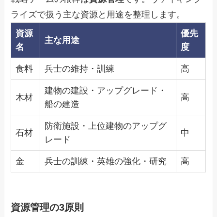
ライズで扱う主な資源と用途を整理します。
資源
優先
主な用途
名
度
食料
兵士の維持・訓練
高
建物の建設・アップグレード・
木材
高
船の建造
防衛施設・上位建物のアップグ
石材
中
レード
金
兵士の訓練・英雄の強化・研究
高
資源管理の3原則