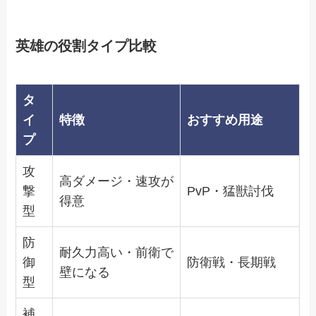
英雄の役割タイプ比較
タ
イ
特徴
おすすめ用途
プ
攻
高ダメージ・速攻が
撃
PvP・猛獣討伐
得意
型
防
耐久力高い・前衛で
御
防衛戦・長期戦
壁になる
型
補