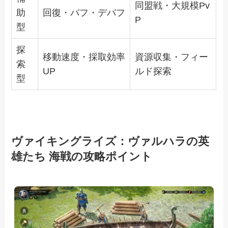
同盟戦・大規模Pv
助
回復・バフ・デバフ
P
型
探
移動速度・採取効率
資源収集・フィー
索
UP
ルド探索
型
ヴァイキングライズ：ヴァルハラの英
雄たち 海戦の攻略ポイント