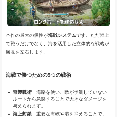
本作の最大の個性が
海戦システム
です。ただ陸上
で戦うだけでなく、海を活用した立体的な戦略が
勝敗を左右します。
海戦で勝つための5つの戦術
奇襲戦術
：海路を使い、敵が予測していない
ルートから急襲することで大きなダメージを
与えられます。
海上封鎖
：重要な海峡や港を抑えることで、