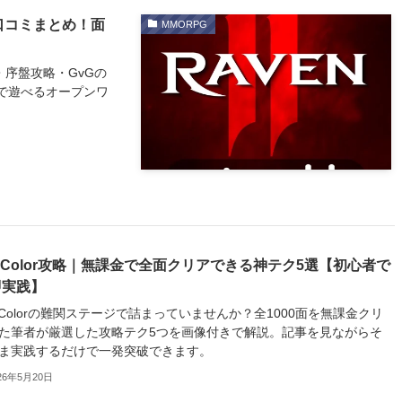
・口コミまとめ！面
MMORPG
・序盤攻略・GvGの
無料で遊べるオープンワ
t Color攻略｜無課金で全面クリアできる神テク5選【初心者で
即実践】
t Colorの難関ステージで詰まっていませんか？全1000面を無課金クリ
た筆者が厳選した攻略テク5つを画像付きで解説。記事を見ながらそ
ま実践するだけで一発突破できます。
26年5月20日