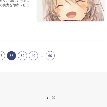
心者が序盤にすべきこ
件）の実力を徹底レビュ
37
38
39
40
...
60