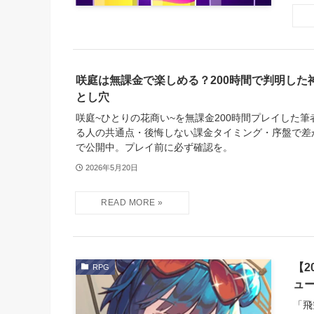
咲庭は無課金で楽しめる？200時間で判明した
とし穴
咲庭~ひとりの花商い~を無課金200時間プレイした
る人の共通点・後悔しない課金タイミング・序盤で差
で公開中。プレイ前に必ず確認を。
2026年5月20日
【
RPG
ュ
「飛