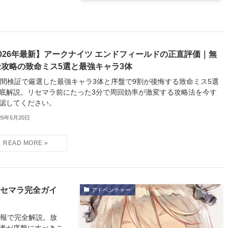
026年最新】アークナイツ エンドフィールドの正直評価｜無
金攻略の致命ミス5選と最強キャラ3体
時間検証で厳選した最強キャラ3体と序盤で9割が後悔する致命ミス5選
底解説。リセマラ前にたった3分で周回効率が激変する攻略法を今す
認してください。
26年5月20日
リセマラ完全ガイ
アドベンチャー
情報で完全解説。放