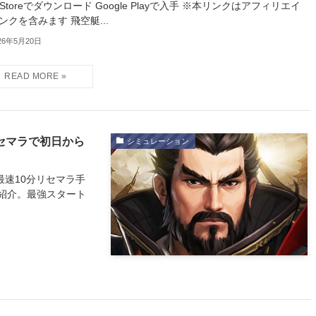
p Storeでダウンロード Google Playで入手 ※本リンクはアフィリエイ
ンクを含みます 飛空艇...
26年5月20日
リセマラで初日から
シミュレーション
最速10分リセマラ手
紹介。最強スタート