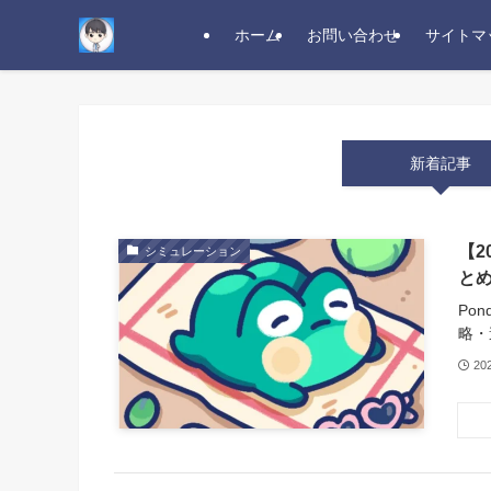
ホーム
お問い合わせ
サイトマ
新着記事
【2
シミュレーション
と
Po
略・
20